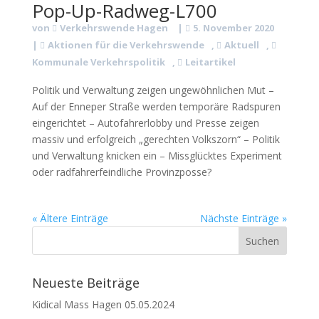
Pop-Up-Radweg-L700
von
Verkehrswende Hagen
|
5. November 2020
|
Aktionen für die Verkehrswende
,
Aktuell
,
Kommunale Verkehrspolitik
,
Leitartikel
Politik und Verwaltung zeigen ungewöhnlichen Mut –
Auf der Enneper Straße werden temporäre Radspuren
eingerichtet – Autofahrerlobby und Presse zeigen
massiv und erfolgreich „gerechten Volkszorn“ – Politik
und Verwaltung knicken ein – Missglücktes Experiment
oder radfahrerfeindliche Provinzposse?
« Ältere Einträge
Nächste Einträge »
Neueste Beiträge
Kidical Mass Hagen 05.05.2024