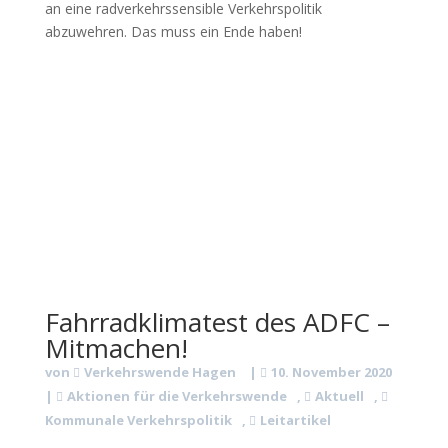
an eine radverkehrssensible Verkehrspolitik
abzuwehren. Das muss ein Ende haben!
Fahrradklimatest des ADFC –
Mitmachen!
von
Verkehrswende Hagen
|
10. November 2020
|
Aktionen für die Verkehrswende
,
Aktuell
,
Kommunale Verkehrspolitik
,
Leitartikel