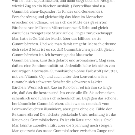
will sie nicht kaputtmachen, und dann siegt doch die Neugier,
wieviel Zug so ein Bärchen aushält. (Vorstellbar sind u.a.
Gummibärchen-Expander für Kinder und Genesende).
Forscherdrang und gleichzeitig das Böse im Menschen
erreichen den Climax, wenn sich die Mitte des gezerrten
Bärchens von Millionen Mikrorissen weiß färbt und gleich
darauf das zweigeteilte Stück auf die Finger zurückschnappt.
Man hat ein Gefühl der Macht über das hilflose, nette
Gummibärchen. Und wie man damit umgeht: Mensch erkenne
dich selbst! Jetzt ist es so, daß Gummibärchen ja nicht gleich
Gummibärchen ist. Ich bevorzuge das klassische
Gummibärchen, künstlich gefärbt und aromatisiert. Mag sein,
daß es eine Sentimentalität ist. Jedenfalls halte ich nichts von
neuartigen Alternativ-Gummibärchen ohne Farbstoff (»Mütter,
mit viel Vitamin C«), und auch unter den konventionellen
tummeln sich schwarze Schafe: die schwarzen Lakritz-
Bärchen. Wenn ich mit Xao im Kino bin, red ich ihm so lange
ein, daß das die besten sind, bis er sie alle ißt. Sie schmecken
scheußlich und fühlen sich scheußlich an. Dagegen das schöne,
herkömmliche Gummibärchen: allein wie es neonhaft vom
Leinwandleuchten illuminiert, aber ganz ohne die Kühle der
Reklameröhren! Die nächste prickelnde Unternehmung ist das
Kauen des Gummibärchens. Es ist ein Katz-und-Maus-Spiel.
Man könnte zubeißen, läßt aber die Spannung noch steigen.
Man quetscht das nasse Gummibärchen zwischen Zunge und