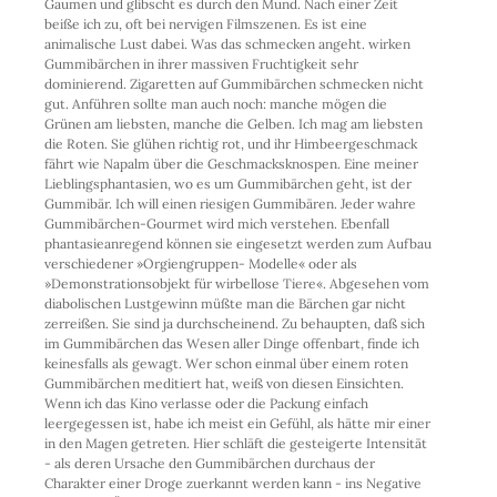
Gaumen und glibscht es durch den Mund. Nach einer Zeit
beiße ich zu, oft bei nervigen Filmszenen. Es ist eine
animalische Lust dabei. Was das schmecken angeht. wirken
Gummibärchen in ihrer massiven Fruchtigkeit sehr
dominierend. Zigaretten auf Gummibärchen schmecken nicht
gut. Anführen sollte man auch noch: manche mögen die
Grünen am liebsten, manche die Gelben. Ich mag am liebsten
die Roten. Sie glühen richtig rot, und ihr Himbeergeschmack
fährt wie Napalm über die Geschmacksknospen. Eine meiner
Lieblingsphantasien, wo es um Gummibärchen geht, ist der
Gummibär. Ich will einen riesigen Gummibären. Jeder wahre
Gummibärchen-Gourmet wird mich verstehen. Ebenfall
phantasieanregend können sie eingesetzt werden zum Aufbau
verschiedener »Orgiengruppen- Modelle« oder als
»Demonstrationsobjekt für wirbellose Tiere«. Abgesehen vom
diabolischen Lustgewinn müßte man die Bärchen gar nicht
zerreißen. Sie sind ja durchscheinend. Zu behaupten, daß sich
im Gummibärchen das Wesen aller Dinge offenbart, finde ich
keinesfalls als gewagt. Wer schon einmal über einem roten
Gummibärchen meditiert hat, weiß von diesen Einsichten.
Wenn ich das Kino verlasse oder die Packung einfach
leergegessen ist, habe ich meist ein Gefühl, als hätte mir einer
in den Magen getreten. Hier schläft die gesteigerte Intensität
- als deren Ursache den Gummibärchen durchaus der
Charakter einer Droge zuerkannt werden kann - ins Negative